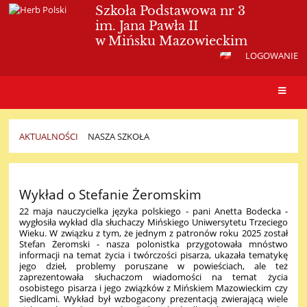
Szkoła Podstawowa nr 3
im. Jana Pawła II
w Mińsku Mazowieckim
LOGOWANIE
AKTUALNOŚCI
NASZA SZKOŁA
Nasza
szkoła
Wykład o Stefanie Żeromskim
22 maja nauczycielka języka polskiego - pani Anetta Bodecka -
wygłosiła wykład dla słuchaczy Mińskiego Uniwersytetu Trzeciego
Wieku. W związku z tym, że jednym z patronów roku 2025 został
Stefan Żeromski - nasza polonistka przygotowała mnóstwo
informacji na temat życia i twórczości pisarza, ukazała tematykę
jego dzieł, problemy poruszane w powieściach, ale też
zaprezentowała słuchaczom wiadomości na temat życia
osobistego pisarza i jego związków z Mińskiem Mazowieckim czy
Siedlcami. Wykład był wzbogacony prezentacją zwierającą wiele