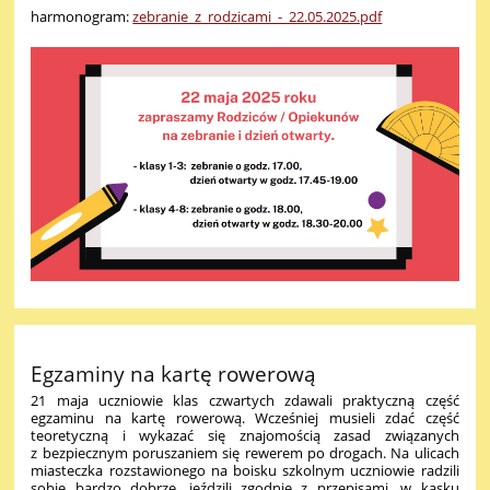
harmonogram:
zebranie_z_rodzicami_-_22.05.2025.pdf
Egzaminy na kartę rowerową
21 maja uczniowie klas czwartych zdawali praktyczną część
egzaminu na kartę rowerową. Wcześniej musieli zdać część
teoretyczną i wykazać się znajomością zasad związanych
z bezpiecznym poruszaniem się rewerem po drogach. Na ulicach
miasteczka rozstawionego na boisku szkolnym uczniowie radzili
sobie bardzo dobrze, jeździli zgodnie z przepisami, w kasku