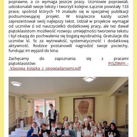
poprawne, a co wymaga jeszcze pracy. Uczniowie poprawiali,
udoskonalali swoje teksty i tworzyli kolejne. Łącznie powstały 133
prace, spośród których 19 znalazło się w specjalnej publikacji
podsumowującej projekt. W książeczce każdy uczeń
zaprezentował swój najlepszy tekst. Udział w projekcie wymagał
od uczniów (i od nauczycielki) dodatkowej pracy, ale też dawał
piątoklasistom możliwość rozwoju umiejętności tworzenia tekstu
i był okazją do pochwalenia się bogatą wyobraźnią. Gratulacje dla
uczniów kl. 5c za wytrwałość, systematyczność i dodatkową
aktywność. Rodzice postanowili nagrodzić swoje pociechy,
fundując im wyjazd do kina.
Zachęcamy do zapoznania się z pracami
piątoklasistów:
PISZ9MY)_-
_klasowa_ksiazka_z_opowiadaniami.pdf