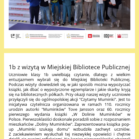
1b z wizytą w Miejskiej Bibliotece Publicznej
Uczniowie klasy 1b
uwielbiają czytanie, dlatego z wielkim
entuzjazmem wybrali się do Miejskiej Biblioteki Publicznej.
Podczas wizyty dowiedzieli się, w jaki sposób można wypożyczać
książki, jak dbać o wypożyczone egzemplarze i jakie skarby kryją
się na bibliotecznych półkach. Przy okazji naszej wizyty uczniowie
przyłączyli się do ogólnopolskiej akcji "Czytamy Muminki". Jest to
inicjatywa czytelnicza organizowana w ramach 110. rocznicy
urodzin autorki "Muminków" Tove Jansson oraz 60. rocznicy
pierwszego wydania książki „W Dolinie Muminków” w
Polsce.
Pierwszoklasiści doskonale poradzili sobie z rozpoznaniem
mieszkańców
„
Doliny Muminków". Zaprezentowana książka pop-
up
„
M
uminki szukają domu" wzbudziła zachwyt uczniów.
Z zaciekawieniem wysłuchali tej niezwykłej opowieści i chętnie