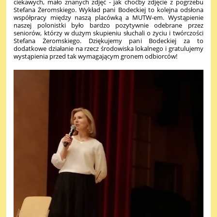
ciekawych, mało znanych zdjęć - jak choćby zdjęcie z pogrzebu
Stefana Żeromskiego. Wykład pani Bodeckiej to kolejna odsłona
współpracy między naszą placówką a MUTW-em. Wystąpienie
naszej polonistki było bardzo pozytywnie odebrane przez
seniorów, którzy w dużym skupieniu słuchali o życiu i twórczości
Stefana Żeromskiego. Dziękujemy pani Bodeckiej za to
dodatkowe działanie na rzecz środowiska lokalnego i gratulujemy
wystąpienia przed tak wymagającym gronem odbiorców!