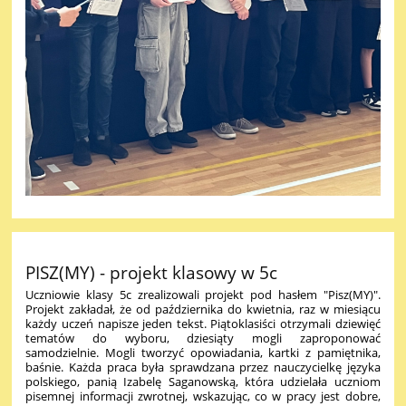
PISZ(MY) - projekt klasowy w 5c
Uczniowie klasy 5c zrealizowali projekt pod hasłem "Pisz(MY)".
Projekt zakładał, że od października do kwietnia, raz w miesiącu
każdy uczeń napisze jeden tekst. Piątoklasiści otrzymali dziewięć
tematów do wyboru, dziesiąty mogli zaproponować
samodzielnie. Mogli tworzyć opowiadania, kartki z pamiętnika,
baśnie. Każda praca była sprawdzana przez nauczycielkę języka
polskiego, panią Izabelę Saganowską, która udzielała uczniom
pisemnej informacji zwrotnej, wskazując, co w pracy jest dobre,