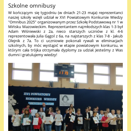
Szkolne omnibusy
W kończącym się tygodniu (w dniach 21-23 maja) reprezentanci
naszej szkoły wzięli udział w XVI Powiatowym Konkursie Wiedzy
"Omnibus 2025" organizowanym przez Szkołę Podstawową nr 1 w
Mińsku Mazowieckim. Reprezentantem najmłodszych klas 1-3 był
Adam Wiśniewski z 2a, nieco starszych uczniów z kl. 4-6
reprezentowała Julia Gągol z 6a, na najstarszych z klas 7-8 - Jakub
Olejnik z 7a. To ci uczniowie pokonali rywali w eliminacjach
szkolnych, by móc wystąpić w etapie powiatowym konkursu, w
którym cała trójka otrzymała dyplomy za udział. Jesteśmy z Was
dumni i gratulujemy wiedzy!