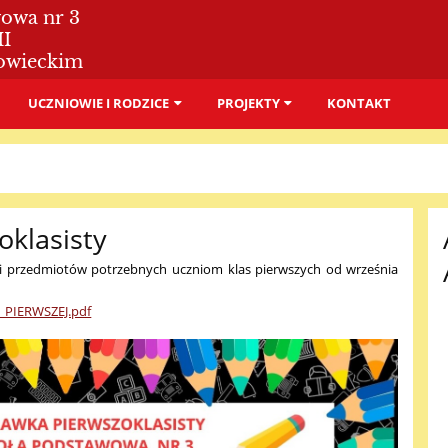
wowa nr 3
II
owieckim
UCZNIOWIE I RODZICE
PROJEKTY
KONTAKT
klasisty
i przedmiotów potrzebnych uczniom klas pierwszych od września
PIERWSZEJ.pdf