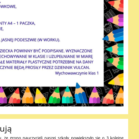
ują
 że grono nauczycieli naszej szkoły powiększyło się o 3 kolejne