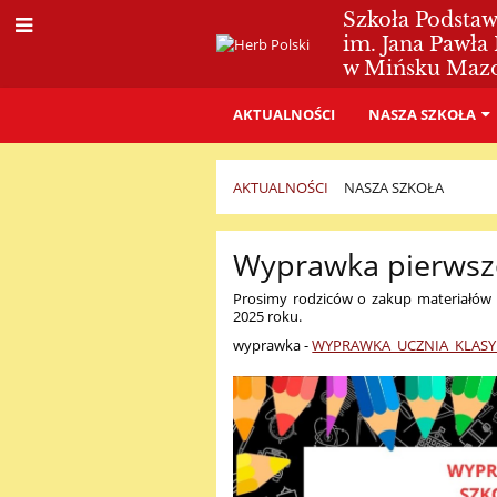
Szkoła Podsta
im. Jana Pawła 
w Mińsku Maz
AKTUALNOŚCI
NASZA SZKOŁA
AKTUALNOŚCI
NASZA SZKOŁA
Nasza
Wyprawka pierwszo
szkoła
Prosimy rodziców o zakup materiałów 
2025 roku.
wyprawka -
WYPRAWKA_UCZNIA_KLASY_