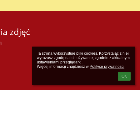
ia zdjęć
ch
Ta strona wykorzystuje pliki cookies. Korzystając z niej 
wyrażasz zgodę na ich używanie, zgodnie z aktualnymi 
ustawieniami przeglądarki.

Więcej informacji znajdziesz w 
Polityce prywatności
.
OK