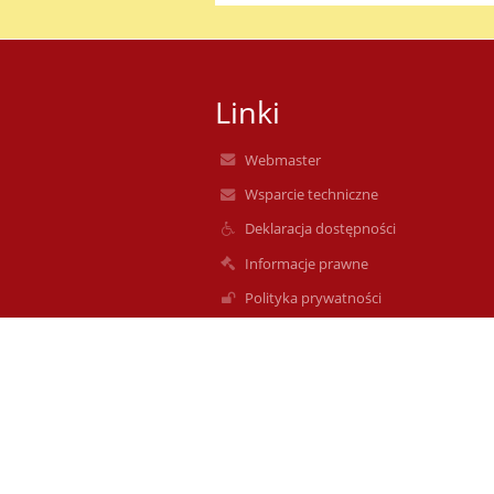
Linki
Webmaster
Wsparcie techniczne
Deklaracja dostępności
Informacje prawne
Polityka prywatności
Metryczka
Mapa strony
O nas
Kontakt
Aktualności