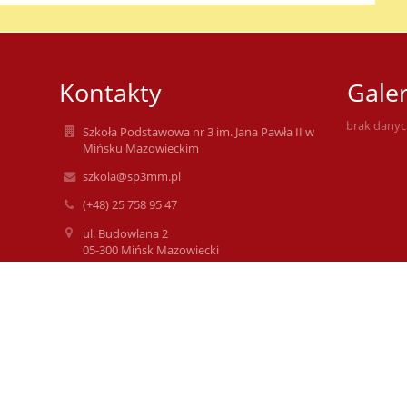
Kontakty
Galer
brak dany
Szkoła Podstawowa nr 3 im. Jana Pawła II w
Mińsku Mazowieckim
szkola@sp3mm.pl
(+48) 25 758 95 47
ul. Budowlana 2
05-300 Mińsk Mazowiecki
Poland