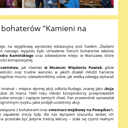
 bohaterów "Kamieni na
tego na wyjątkową wycieczkę edukacyjną pod hasłem „Śladami
em naszego wyjazdu było utrwalenie historii bohaterów właśnie
ndra Kamińskiego
oraz odwiedzenie miejsc w Warszawe, które
ności konspiracyjnej.
czeństwa,
jak również
w Muzeum Więzienia Pawiak
, gdzie
wistości oraz trudne warunki, w jakich działali młodzi harcerze
czególnie mocno uświadomiliśmy sobie, jak wielką odwagą wykazali
Arsenał – miejsce słynnej akcji odbicia Rudego, znanej jako a
kcja
gdzie 26 marca 1943 roku młodzi konspiratorzy przeprowadzili
sobie emocje i napięcie tamtych chwil. Pan przewodnik opowiadał
gromnym ryzyku, jakie podjęli uczestnicy akcji.
 związane z bohaterami oraz
cmentarz wojskowy na Powązkac
h,
 i zapalenie zniczy były dla nas wyrazem szacunku wobec ich
ria przestała być jedynie treścią lektury – stała się czymś realnym