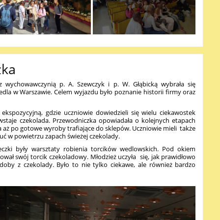
zka
z wychowawczynią p. A. Szewczyk i p. W. Głąbicką wybrała się
edla
w Warszawie. Celem wyjazdu było poznanie historii firmy oraz
ekspozycyjną, gdzie uczniowie dowiedzieli się wielu ciekawostek
owstaje czekolada. Przewodniczka opowiadała o kolejnych etapach
a aż po gotowe wyroby trafiające do sklepów. Uczniowie mieli także
zuć w powietrzu zapach świeżej czekolady.
eczki były warsztaty robienia torcików wedlowskich. Pod okiem
wał swój torcik czekoladowy. Młodzież uczyła się, jak prawidłowo
oby z czekolady. Było to nie tylko ciekawe, ale również bardzo