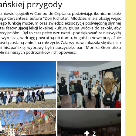
ańskiej przygody
czniowie spędzili w Campo de Criptana, podziwiając ikoniczne białe
mego Cervantesa, autora "Don Kichota". Młodzież miała okazję wejść
ego funkcję muzeum oraz zwiedzić ekspozycję poświęconą słynnej
tej fascynującej lekcji lokalnej kultury grupa wróciła do szkoły, aby
przyjaciółmi. Był to czas pełen wzruszeń i podziękowań za niezwykłą
du wyruszają w drogę powrotną do domu, bogatsi o nowe przyjaźnie
ścią zostaną z nimi na całe życie. Cała wyprawa okazała się dla nich
 hiszpańskiej wyprawy byli nauczyciele: pani Monika Gromulska
le na naszych podróżników i ich opowieści.
2