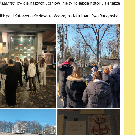
 szaniec
” był dla naszych uczniów nie tylko lekcją historii, ale także
lki: pani Katarzyna Kozłowska-Wyszogrodzka i pani Ewa Raczyńska.