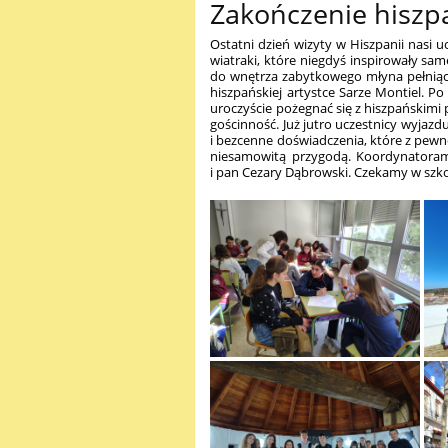
Zakończenie hiszp
Ostatni dzień wizyty w Hiszpanii nasi u
wiatraki, które niegdyś inspirowały sa
do wnętrza zabytkowego młyna pełniąc
hiszpańskiej artystce Sarze Montiel. Po 
uroczyście pożegnać się z hiszpańskimi 
gościnność. Już jutro uczestnicy wyjaz
i bezcenne doświadczenia, które z pewno
niesamowitą przygodą. Koordynatorami
i pan Cezary Dąbrowski. Czekamy w szko