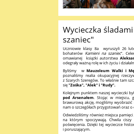
Wycieczka śladami
szaniec"
Uczniowie klasy 8a wyruszyli 26 lu
bohaterów
Kamieni na szaniec
”. Cel
omawianej książki autorstwa
Aleksa
odegrały ważną rolę w ich życiu i działal
Byliśmy w
Mauzoleum Walki i Mę
poznaliśmy realia okupacyjnej rzeczy
z Szarych Szeregów. To właśnie tam sz
się
"Zośka", "Alek" i "Rudy".
Kolejnym punktem naszej wycieczki był 
pod Arsenałem
. Stojąc w miejscu, 
brawurową akcję, mogliśmy wyobrazić 
nam o szczegółach przygotowań oraz o o
Odwiedziliśmy również miejsca pamięci
na którym spoczywają. Chwila ciszy
poświęcenia. Dzięki tej wycieczce histo
i poruszającym.