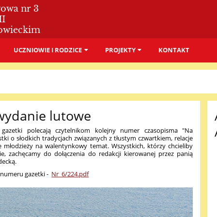
wowa nr 3
II
owieckim
UCZNIOWIE I RODZICE
PROJEKTY
KONTAKT
 wydanie lutowe
j gazetki polecają czytelnikom kolejny numer czasopisma "Na
tki o słodkich tradycjach związanych z tłustym czwartkiem, relacje
je młodzieży na walentynkowy temat. Wszystkich, którzy chcieliby
ie, zachęcamy do dołączenia do redakcji kierowanej przez panią
decką.
 numeru gazetki -
Nr_6/224.pdf