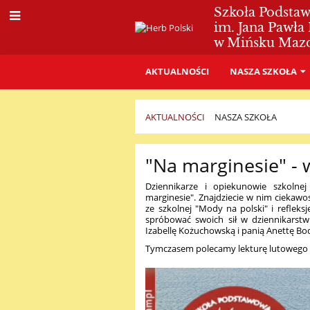
Szkoła Podsta
im. Jana Pawła 
w Mińsku Maz
AKTUALNOŚCI
NASZA SZKOŁA
AKTUALNOŚCI
NASZA SZKOŁA
Nasza
"Na marginesie" -
szkoła
Dziennikarze i opiekunowie szkolne
marginesie". Znajdziecie w nim ciekawos
ze szkolnej "Mody na polski" i refleks
spróbować swoich sił w dziennikarstw
Izabellę Kożuchowską i panią Anettę Bo
Tymczasem polecamy lekturę lutowego