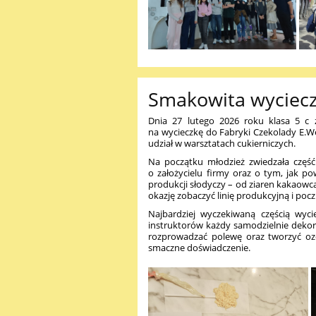
Smakowita wyciec
Dnia 27 lutego 2026 roku klasa 5 c 
na wycieczkę do
Fabryki Czekolady E.W
udział w warsztatach cukierniczych.
Na początku młodzież zwiedzała część 
o założycielu firmy oraz o tym, jak p
produkcji słodyczy – od ziaren kakaowc
okazję zobaczyć linię produkcyjną i poc
Najbardziej wyczekiwaną częścią wyci
instruktorów każdy samodzielnie dekoro
rozprowadzać polewę oraz tworzyć ozd
smaczne doświadczenie.